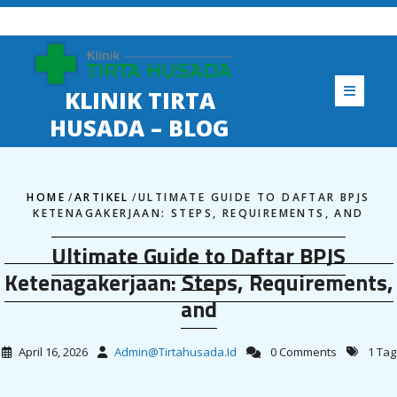
Skip
to
content
KLINIK TIRTA
HUSADA – BLOG
HOME
/
ARTIKEL
/
ULTIMATE GUIDE TO DAFTAR BPJS
KETENAGAKERJAAN: STEPS, REQUIREMENTS, AND
Ultimate Guide to Daftar BPJS
Ketenagakerjaan: Steps, Requirements,
and
April 16, 2026
Admin@tirtahusada.id
0 Comments
1 Tag