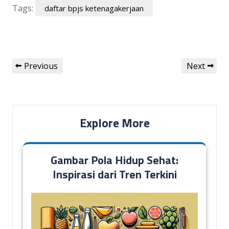
Tags:
daftar bpjs ketenagakerjaan
Post
Previous
Next
Previous
Next
navigation
Post
Post
Explore More
Gambar Pola Hidup Sehat:
Inspirasi dari Tren Terkini