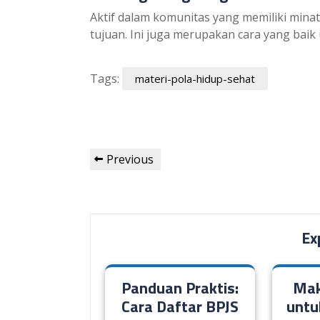
Aktif dalam komunitas yang memiliki mina
tujuan. Ini juga merupakan cara yang bai
Tags:
materi-pola-hidup-sehat
Post
Previous
Previous
navigation
Post
Ex
Panduan Praktis:
Mak
Cara Daftar BPJS
untu