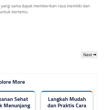
t yang sama dapat memberikan rasa memiliki dan
k untuk bertemu
Next
Next
Post
plore More
anan Sehat
Langkah Mudah
k Menunjang
dan Praktis Cara