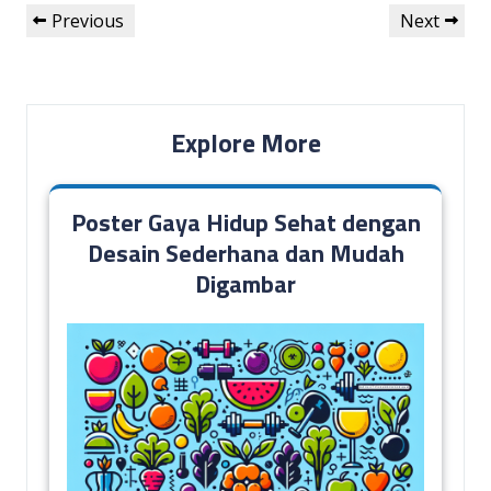
Post
Previous
Next
Previous
Next
navigation
Post
Post
Explore More
Poster Gaya Hidup Sehat dengan
Desain Sederhana dan Mudah
Digambar