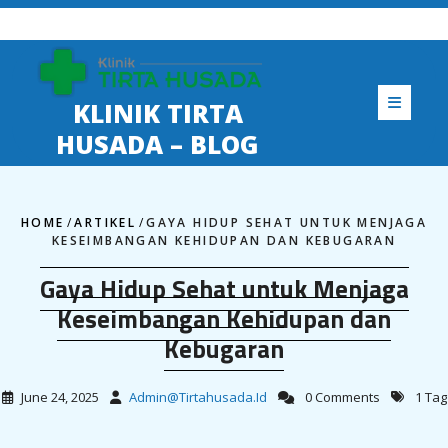
Skip
to
content
KLINIK TIRTA
HUSADA – BLOG
HOME
/
ARTIKEL
/
GAYA HIDUP SEHAT UNTUK MENJAGA
KESEIMBANGAN KEHIDUPAN DAN KEBUGARAN
Gaya Hidup Sehat untuk Menjaga
Keseimbangan Kehidupan dan
Kebugaran
June 24, 2025
Admin@tirtahusada.id
0 Comments
1 Tag