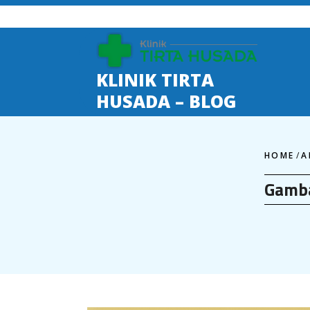
Skip
to
content
KLINIK TIRTA
HUSADA – BLOG
HOME
/
A
Gamba