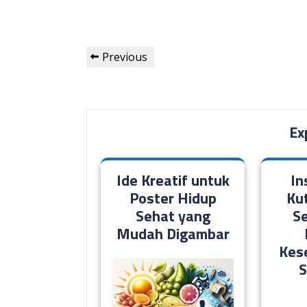
Post
Previous
Previous
navigation
Post
Ex
Ide Kreatif untuk
In
Poster Hidup
Ku
Sehat yang
S
Mudah Digambar
Kes
S