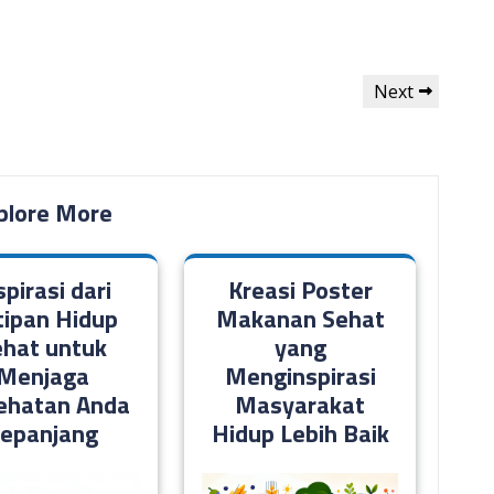
Next
Next
Post
plore More
spirasi dari
Kreasi Poster
tipan Hidup
Makanan Sehat
ehat untuk
yang
Menjaga
Menginspirasi
ehatan Anda
Masyarakat
epanjang
Hidup Lebih Baik