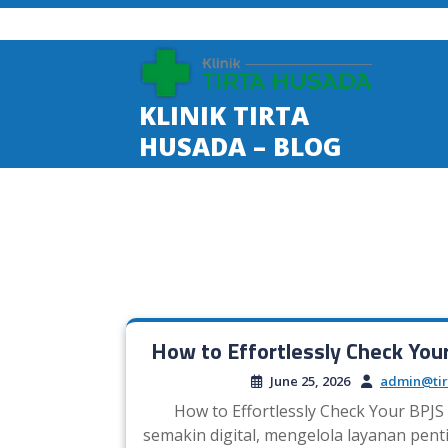
Skip
to
content
KLINIK TIRTA
HUSADA – BLOG
How to Effortlessly Check You
June 25, 2026
admin@tir
How to Effortlessly Check Your BPJS
semakin digital, mengelola layanan pent