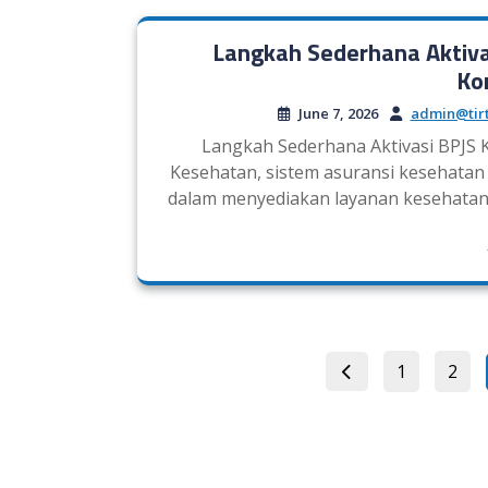
Langkah Sederhana Aktiv
Ko
June 7, 2026
admin@tir
Langkah Sederhana Aktivasi BPJS
Kesehatan, sistem asuransi kesehatan
dalam menyediakan layanan kesehatan 
Page
Page
1
2