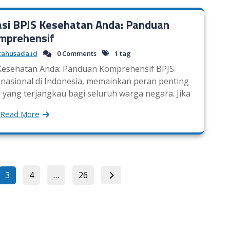
asi BPJS Kesehatan Anda: Panduan
mprehensif
tahusada.id
0 Comments
1 tag
 Kesehatan Anda: Panduan Komprehensif BPJS
 nasional di Indonesia, memainkan peran penting
yang terjangkau bagi seluruh warga negara. Jika
Read More
Posts
Page
Page
Page
3
4
…
26
pagination