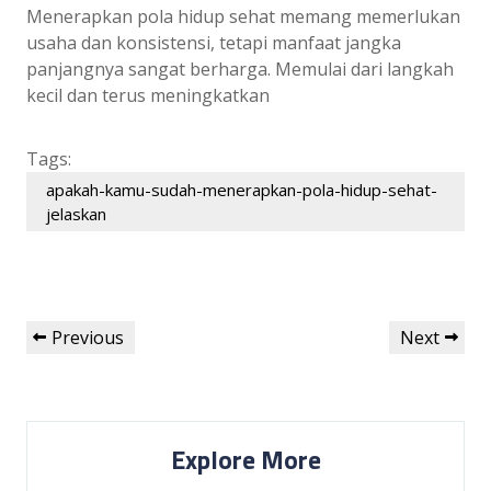
Menerapkan pola hidup sehat memang memerlukan
usaha dan konsistensi, tetapi manfaat jangka
panjangnya sangat berharga. Memulai dari langkah
kecil dan terus meningkatkan
Tags:
apakah-kamu-sudah-menerapkan-pola-hidup-sehat-
jelaskan
Post
Previous
Next
Previous
Next
navigation
Post
Post
Explore More