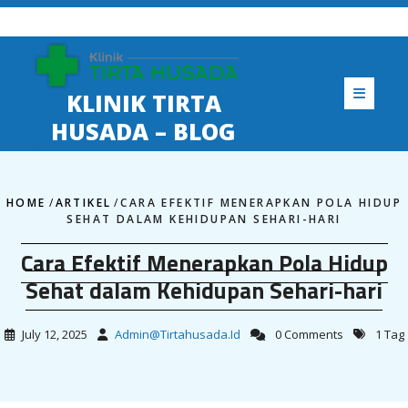
Skip
to
content
KLINIK TIRTA
HUSADA – BLOG
HOME
/
ARTIKEL
/
CARA EFEKTIF MENERAPKAN POLA HIDUP
SEHAT DALAM KEHIDUPAN SEHARI-HARI
Cara Efektif Menerapkan Pola Hidup
Sehat dalam Kehidupan Sehari-hari
July 12, 2025
Admin@tirtahusada.id
0 Comments
1 Tag